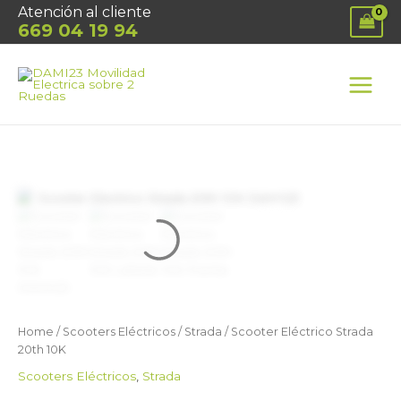
Ir
Atención al cliente
al
669 04 19 94
contenido
MAIN
MEN
Scooter
Eléctrico
Strada
20th
10K
quantity
Home
/
Scooters Eléctricos
/
Strada
/ Scooter Eléctrico Strada
20th 10K
Scooters Eléctricos
,
Strada