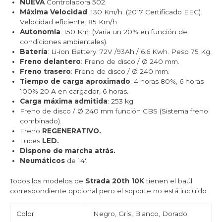
NUEVA
Controladora 502.
Máxima Velocidad
: 130 Km/h. (2017 Certificado EEC).
Velocidad eficiente: 85 Km/h.
Autonomía
: 150 Km. (Varia un 20% en función de
condiciones ambientales).
Batería
: Li-ion Battery. 72V /93Ah / 6.6 Kwh. Peso 75 Kg.
Freno delantero
: Freno de disco / Ø 240 mm.
Freno trasero
: Freno de disco / Ø 240 mm.
Tiempo de carga aproximado
: 4 horas 80%, 6 horas
100% 20 A en cargador, 6 horas.
Carga máxima admitida
: 253 kg.
Freno de disco / Ø 240 mm función CBS (Sistema freno
combinado).
Freno
REGENERATIVO.
Luces
LED.
Dispone de marcha atrás.
Neumáticos
de 14′.
Todos los modelos de
Strada 20th 10K
tienen el baúl
correspondiente opcional pero el soporte no está incluido.
Color
Negro, Gris, Blanco, Dorado