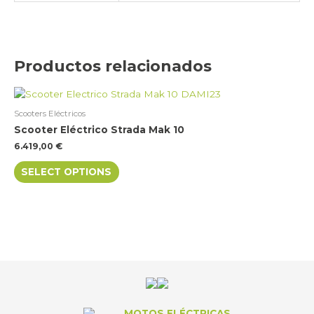
Productos relacionados
This
product
Scooters Eléctricos
has
Scooter Eléctrico Strada Mak 10
multiple
6.419,00
€
variants.
The
SELECT OPTIONS
options
may
be
chosen
on
the
product
page
MOTOS ELÉCTRICAS