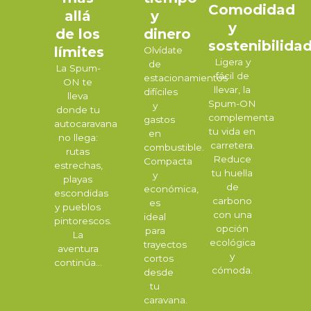
Comodidad
allá
y
y
de los
dinero
sostenibilida
límites
Olvídate
Ligera y
de
La Spum-
fácil de
estacionamientos
ON te
llevar, la
difíciles
lleva
Spum-ON
y
donde tu
complementa
gastos
autocaravana
tu vida en
en
no llega:
carretera.
combustible.
rutas
Reduce
Compacta
estrechas,
tu huella
y
playas
de
económica,
escondidas
carbono
es
y pueblos
con una
ideal
pintorescos.
opción
para
La
ecológica
trayectos
aventura
y
cortos
continúa...
cómoda.
desde
tu
caravana.