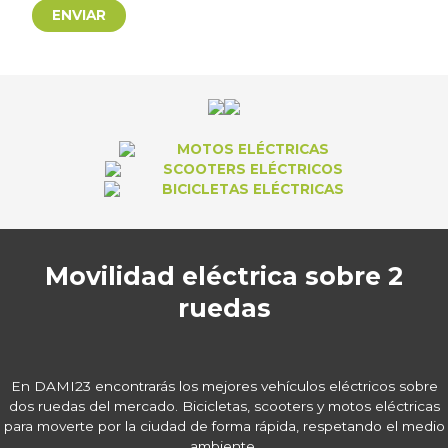
MOTOS ELÉCTRICAS
SCOOTERS ELÉCTRICOS
BICICLETAS ELÉCTRICAS
Movilidad eléctrica sobre 2
ruedas
En DAMI23 encontrarás los mejores vehículos eléctricos sobre
dos ruedas del mercado. Bicicletas, scooters y motos eléctricas
para moverte por la ciudad de forma rápida, respetando el medio
ambiente.