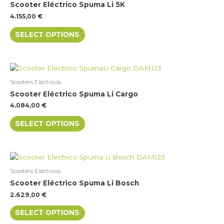
Scooter Eléctrico Spuma Li 5K
multiple
4.155,00
€
variants.
The
SELECT OPTIONS
options
may
be
This
chosen
product
on
Scooters Eléctricos
has
the
Scooter Eléctrico Spuma Li Cargo
multiple
product
4.084,00
€
variants.
page
The
SELECT OPTIONS
options
may
be
This
chosen
product
on
Scooters Eléctricos
has
the
Scooter Eléctrico Spuma Li Bosch
multiple
product
2.629,00
€
variants.
page
The
SELECT OPTIONS
options