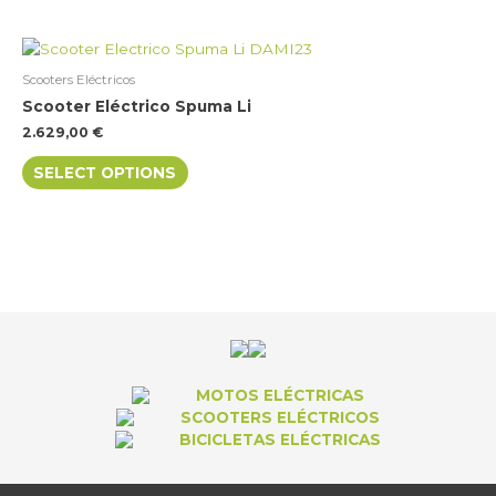
may
be
This
chosen
product
on
Scooters Eléctricos
has
the
Scooter Eléctrico Spuma Li
multiple
product
2.629,00
€
variants.
page
The
SELECT OPTIONS
options
may
be
chosen
on
the
product
page
MOTOS ELÉCTRICAS
SCOOTERS ELÉCTRICOS
BICICLETAS ELÉCTRICAS