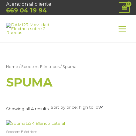
Ir
Atención al cliente
al
669 04 19 94
contenido
MAIN
MEN
Home
/
Scooters Eléctricos
/ Spuma
SPUMA
Showing all 4 results
This
product
Scooters Eléctricos
has