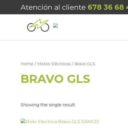
Ir
Atención al cliente
678 36 68 
al
contenido
Home
/
Motos Eléctricas
/ Bravo GLS
BRAVO GLS
Showing the single result
This
product