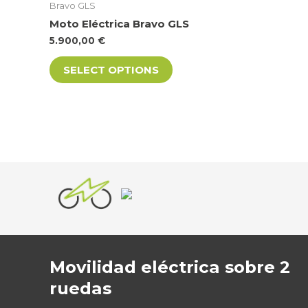
Bravo GLS
has
Moto Eléctrica Bravo GLS
multiple
5.900,00
€
variants.
The
SELECT OPTIONS
options
may
be
chosen
on
the
product
page
Movilidad eléctrica sobre 2
ruedas